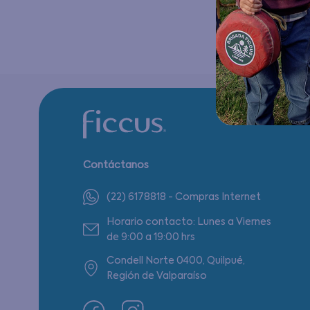
Contáctanos
(22) 6178818 - Compras Internet
Horario contacto: Lunes a Viernes
de 9:00 a 19:00 hrs
Condell Norte 0400, Quilpué,
Región de Valparaíso