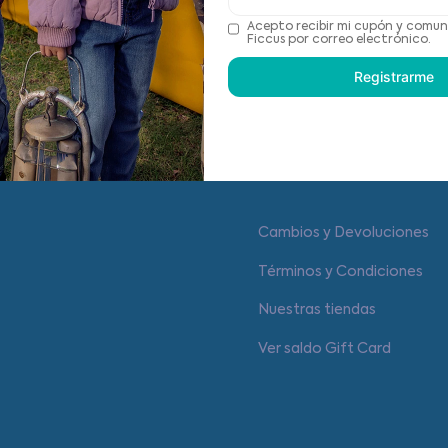
Acepto recibir mi cupón y comun
Recomendaciones de cu
Ficcus por correo electrónico.
Registrarme
Centro de ayuda
Cambios y Devoluciones
Términos y Condiciones
Nuestras tiendas
Ver saldo Gift Card