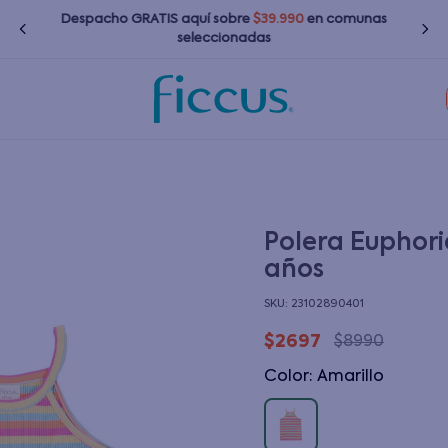
Despacho GRATIS
aquí
sobre
$39.990
en comunas
seleccionadas
TÉRMINOS MÁS BUSCADOS
1
.
nina
2
.
nino
3
.
bebé
Polera Euphoria
años
4
.
bota agua
:
23102890401
5
.
polerones
$
2697
$
8990
6
.
chaquetas
Color
:
amarillo
7
.
impermeable
8
.
botas agua
9
.
poleras