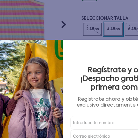
10
.
pijama
CANTIDAD
－
＋
Guía de tallas
Regístrate y 
¡Despacho grati
primera com
AGREGAR AL CARRITO
Regístrate ahora y obt
exclusivo directamente e
Condiciones para cambios
Características
Detalles del Producto