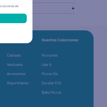
icaciones de
idado
Guía de tallas.
Nuestras Colecciones
Calzado
Ficcustex
Vestuario
Like It
Accesorios
Ficcus Go
Ropa Interior
Escolar FCS
Baby Ficcus