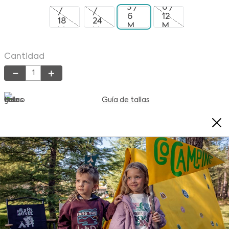
12
18
3 /
6 /
/
/
6
12
18
24
M
M
M
M
Cantidad
－
＋
Guía de tallas
AGREGAR AL CARRITO
Condiciones para cambios y devoluciones
+
Detalles del Producto