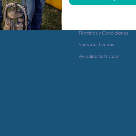
Centro de ayuda
Cambios y Devoluciones
Términos y Condiciones
Nuestras tiendas
Ver saldo Gift Card