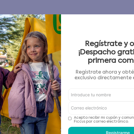
9
.
poleras
10
.
pijama
No se encontró ni
¿Qué debo hacer?
OOPS!
Regístrate y 
Comprueba los
¡Despacho grati
Intenta utiliz
Utiliza términ
primera com
Intenta busca
Regístrate ahora y obt
exclusivo directamente e
Anterior
Siguiente
Acepto recibir mi cupón y comun
Ficcus por correo electrónico.
Registrarme