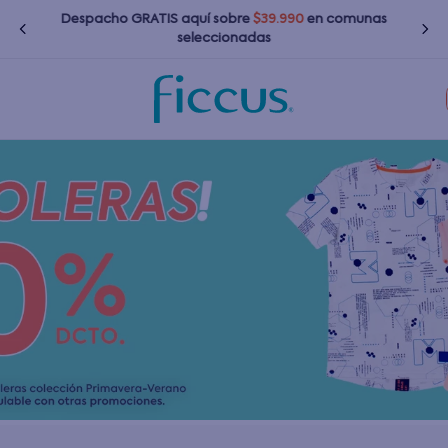
Despacho GRATIS
aquí
sobre
$39.990
en comunas
seleccionadas
Términos más buscados
1
.
nina
2
.
nino
3
.
bebé
4
.
bota agua
5
.
polerones
6
.
chaquetas
7
.
impermeable
8
.
botas agua