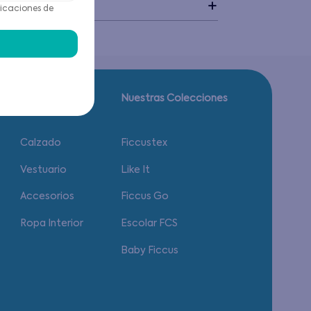
idado
icaciones de
Guía de tallas.
Nuestras Colecciones
Calzado
Ficcustex
Vestuario
Like It
Accesorios
Ficcus Go
Ropa Interior
Escolar FCS
Baby Ficcus