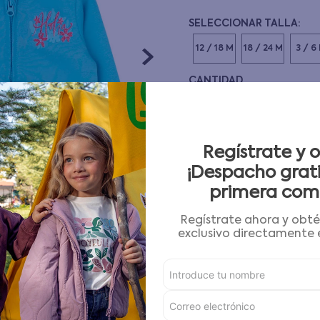
10
.
pijama
12 / 18 M
18 / 24 M
3 / 6
CANTIDAD
－
＋
Guía de tallas
Regístrate y 
¡Despacho grati
AGREGAR AL CARRITO
primera com
Regístrate ahora y obt
Condiciones para cambios
exclusivo directamente e
Características
Detalles del Producto