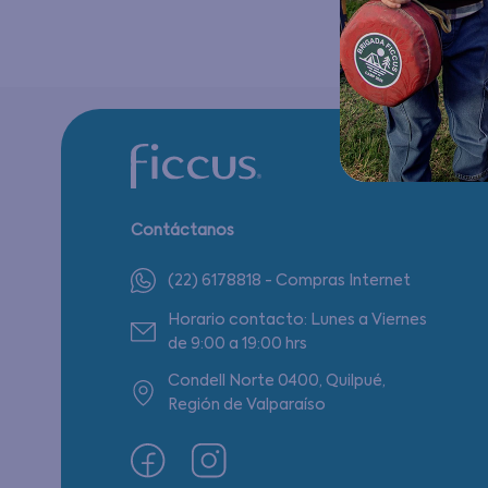
Contáctanos
(22) 6178818 - Compras Internet
Horario contacto: Lunes a Viernes
de 9:00 a 19:00 hrs
Condell Norte 0400, Quilpué,
Región de Valparaíso