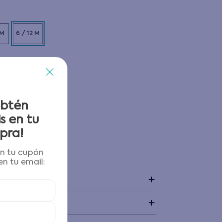
 M
6 / 12 M
obtén
s en tu
pra!
én tu cupón
 y devoluciones
n tu email:
+