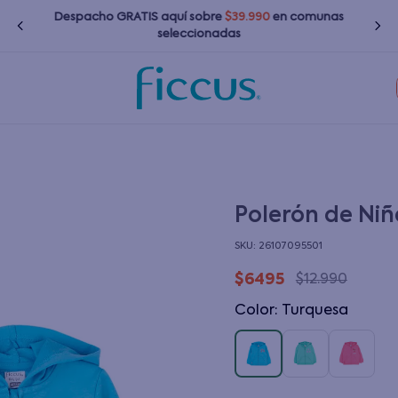
Despacho GRATIS
aquí
sobre
$39.990
en comunas
seleccionadas
TÉRMINOS MÁS BUSCADOS
1
.
nina
2
.
nino
3
.
bebé
Polerón de Niñ
4
.
zapatillas
:
26107095501
5
.
bota agua
$
6495
$
12
.
990
6
.
polerones
Color
:
turquesa
7
.
impermeable
8
.
chaquetas
9
.
botas agua