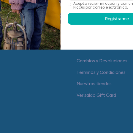
Recomendaciones de cu
Acepto recibir mi cupón y comun
Ficcus por correo electrónico.
Registrarme
Centro de ayuda
Cambios y Devoluciones
Términos y Condiciones
Nuestras tiendas
Ver saldo Gift Card