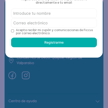
directamente e tu email:
Contáctanos
Acepto recibir mi cupón y comunicaciones de Ficcus
por correo electrónico.
(22) 6178818 - Compras Internet
Registrarme
Horario contacto: Lunes a Viernes de 9:00 a
19:00 hrs
Condell Norte 0400, Quilpué, Región de
Valparaíso
Centro de ayuda