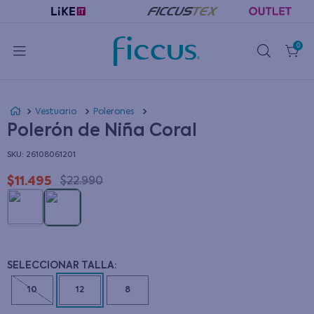
0
Vestuario
Polerones
Polerón de Niña Coral
:
26108061201
$
11
.
495
$
22
.
990
10
12
8