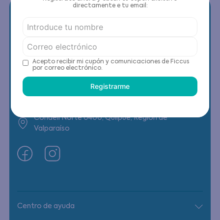
directamente e tu email:
Contáctanos
Acepto recibir mi cupón y comunicaciones de Ficcus
por correo electrónico.
(22) 6178818 - Compras Internet
Registrarme
Horario contacto: Lunes a Viernes de 9:00 a
19:00 hrs
Condell Norte 0400, Quilpué, Región de
Valparaíso
Centro de ayuda