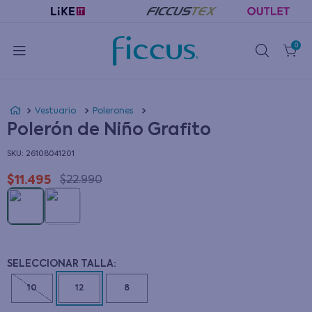
0
Vestuario
Polerones
Polerón de Niño Grafito
:
26108041201
$
11
.
495
$
22
.
990
10
12
8