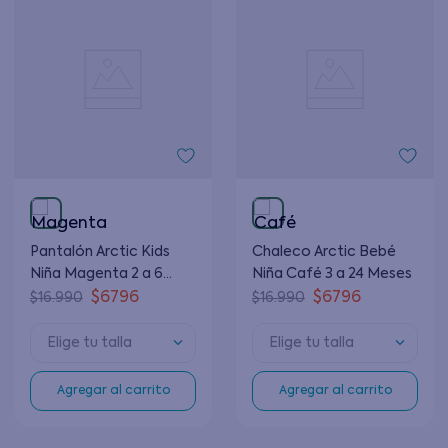
Pantalón Arctic Kids
Chaleco Arctic Bebé
Niña Magenta 2 a 6
Niña Café 3 a 24 Meses
Años
$
6796
$
6796
$
16
.
990
$
16
.
990
Elige tu talla
Elige tu talla
Agregar al carrito
Agregar al carrito