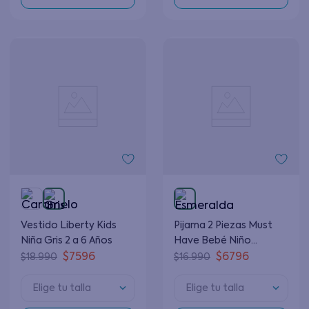
Vestido Liberty Kids
Pijama 2 Piezas Must
Niña Gris 2 a 6 Años
Have Bebé Niño
Esmeralda 3 a 24 Meses
$
7596
$
6796
$
18
.
990
$
16
.
990
Elige tu talla
Elige tu talla