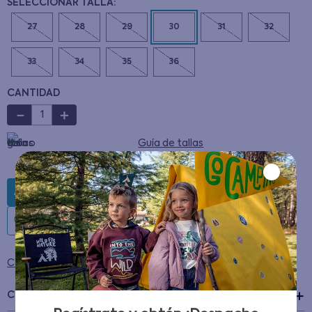
27
28
29
30
31
32
33
34
35
36
CANTIDAD
－
＋
Guía de tallas
AGREGAR AL CARRITO
Condiciones para cambios y devoluciones
Características