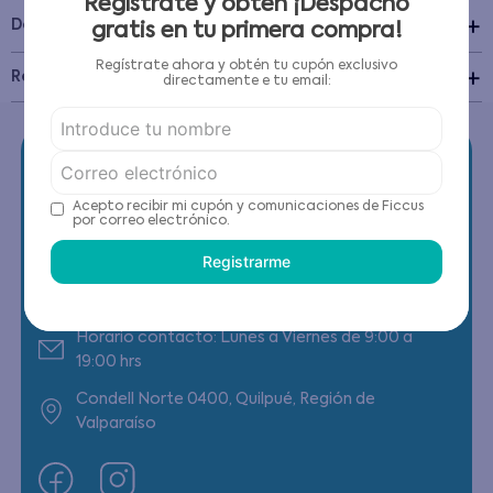
Regístrate y obtén ¡Despacho
+
Detalles del Producto
gratis en tu primera compra!
Regístrate ahora y obtén tu cupón exclusivo
Recomendaciones de cuidado
directamente e tu email:
Acepto recibir mi cupón y comunicaciones de Ficcus
por correo electrónico.
Contáctanos
Registrarme
(22) 6178818 - Compras Internet
Horario contacto: Lunes a Viernes de 9:00 a
19:00 hrs
Condell Norte 0400, Quilpué, Región de
Valparaíso