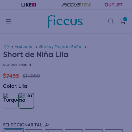
0
Vestuario
Shorts y Trajes de Baño
Short de Niña Lila
:
26103551001
$
7495
$
14
.
990
Color
:
lila