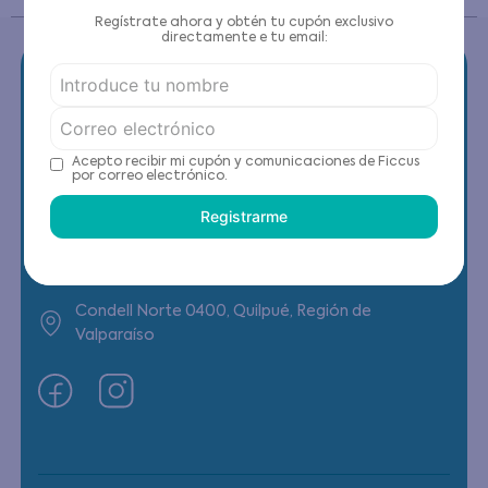
Regístrate ahora y obtén tu cupón exclusivo
directamente e tu email:
Contáctanos
Acepto recibir mi cupón y comunicaciones de Ficcus
por correo electrónico.
(22) 6178818 - Compras Internet
Registrarme
Horario contacto: Lunes a Viernes de 9:00 a
19:00 hrs
Condell Norte 0400, Quilpué, Región de
Valparaíso