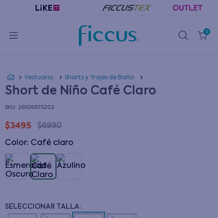
0
Vestuario
Shorts y Trajes de Baño
Short de Niño Café Claro
:
26106975202
$
3495
$
6990
Color
:
café claro