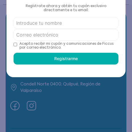
Regístrate ahora y obtén tu cupón exclusivo
directamente e tu email:
Contáctanos
Acepto recibir mi cupón y comunicaciones de Ficcus
por correo electrónico.
(22) 6178818 - Compras Internet
Registrarme
Horario contacto: Lunes a Viernes de 9:00 a
19:00 hrs
Condell Norte 0400, Quilpué, Región de
Valparaíso