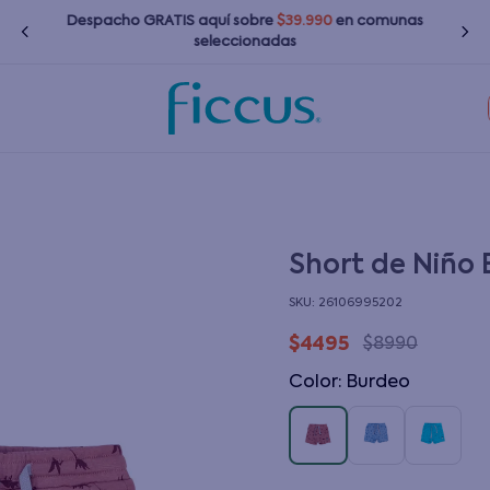
Despacho GRATIS
aquí
sobre
$39.990
en comunas
seleccionadas
TÉRMINOS MÁS BUSCADOS
1
.
nina
2
.
nino
3
.
chaquetas
Short de Niño
4
.
zapatillas
:
26106995202
5
.
bebé
$
4495
$
8990
6
.
polerones
Color
:
burdeo
7
.
bota agua
8
.
poleras
9
.
impermeable