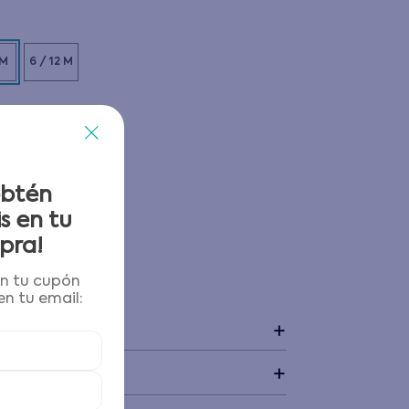
 M
6 / 12 M
obtén
s en tu
pra!
én tu cupón
 y devoluciones
n tu email:
+