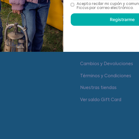
Recomendaciones de cu
Acepto recibir mi cupón y comun
Ficcus por correo electrónico.
Registrarme
Centro de ayuda
Cambios y Devoluciones
Términos y Condiciones
Nuestras tiendas
Ver saldo Gift Card