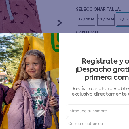
10
.
pijama
12 / 18 M
18 / 24 M
3 / 6
CANTIDAD
－
＋
Guía de tallas
Regístrate y 
¡Despacho grati
AGREGAR AL CARRITO
primera com
Regístrate ahora y obt
Condiciones para cambios
exclusivo directamente e
Características
Detalles del Producto