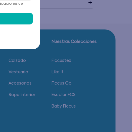
idado
icaciones de
Guía de tallas.
Nuestras Colecciones
Calzado
Ficcustex
Vestuario
Like It
Accesorios
Ficcus Go
Ropa Interior
Escolar FCS
Baby Ficcus