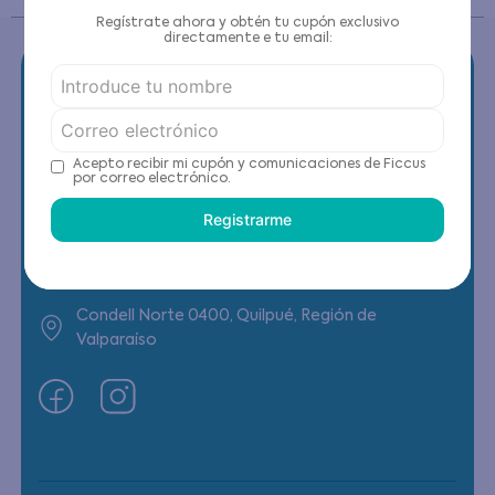
Regístrate ahora y obtén tu cupón exclusivo
directamente e tu email:
Contáctanos
Acepto recibir mi cupón y comunicaciones de Ficcus
por correo electrónico.
(22) 6178818 - Compras Internet
Registrarme
Horario contacto: Lunes a Viernes de 9:00 a
19:00 hrs
Condell Norte 0400, Quilpué, Región de
Valparaíso