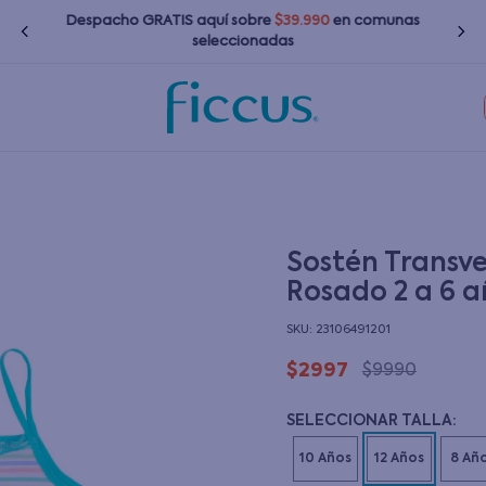
Despacho GRATIS
aquí
sobre
$39.990
en comunas
seleccionadas
TÉRMINOS MÁS BUSCADOS
1
.
nina
2
.
nino
3
.
bebé
Sostén Transve
Rosado 2 a 6 a
4
.
bota agua
:
23106491201
5
.
polerones
$
2997
$
9990
6
.
chaquetas
7
.
impermeable
8
.
botas agua
9
.
poleras