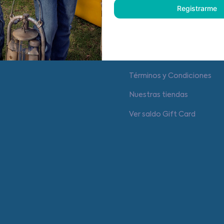
Registrarme
Centro de ayuda
Cambios y Devoluciones
Términos y Condiciones
Nuestras tiendas
Ver saldo Gift Card