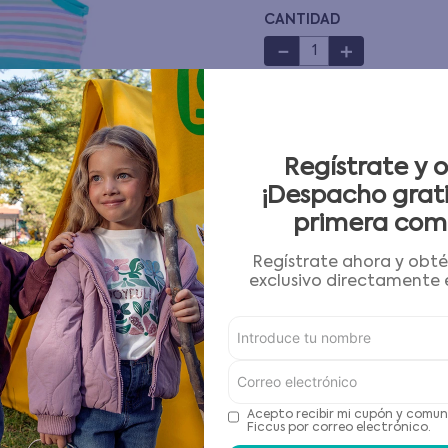
CANTIDAD
10
.
pijama
－
＋
Guía de tallas
AGREGAR AL CARRITO
Regístrate y 
¡Despacho grati
primera com
Condiciones para cambios
Regístrate ahora y obt
Características
exclusivo directamente e
Detalles del Producto
Recomendaciones de cu
Acepto recibir mi cupón y comun
Ficcus por correo electrónico.