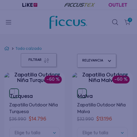
0
Todo calzado
FILTRAR
RELEVANCIA
-
60 %
-
60 %
Zapatilla Outdoor Niña
Zapatilla Outdoor Niña
Turquesa
Malva
$
14
.
796
$
13
.
196
$
36
.
990
$
32
.
990
Elige tu talla
Elige tu talla