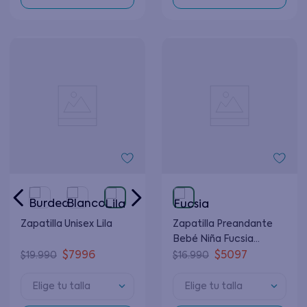
Zapatilla Unisex Lila
Zapatilla Preandante
Bebé Niña Fucsia
Recién Nacido a 6
$
7996
$
5097
$
19
.
990
$
16
.
990
Meses
Elige tu talla
Elige tu talla