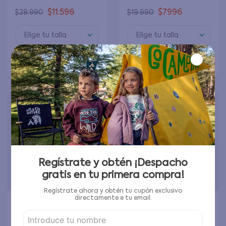
$
11
.
596
$
7996
$
28
.
990
$
19
.
990
Elige tu talla
Elige tu talla
Agregar al carrito
Agregar al carrito
Regístrate y obtén ¡Despacho
gratis en tu primera compra!
Regístrate ahora y obtén tu cupón exclusivo
directamente e tu email: