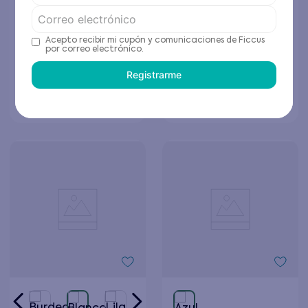
Zapatilla Sport Niño
Zapatilla Outdoor de
Azul
Niño Café
$
11
.
996
$
14
.
796
$
29
.
990
$
36
.
990
Acepto recibir mi cupón y comunicaciones de Ficcus
por correo electrónico.
Elige tu talla
Elige tu talla
Registrarme
Agregar al carrito
Agregar al carrito