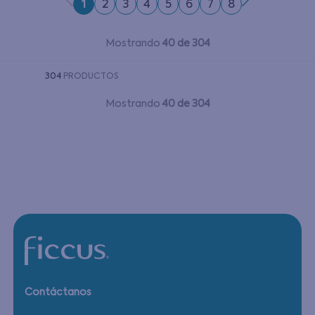
1
2
3
4
5
6
7
8
Mostrando
40 de 304
304
PRODUCTOS
Mostrando
40 de 304
Contáctanos