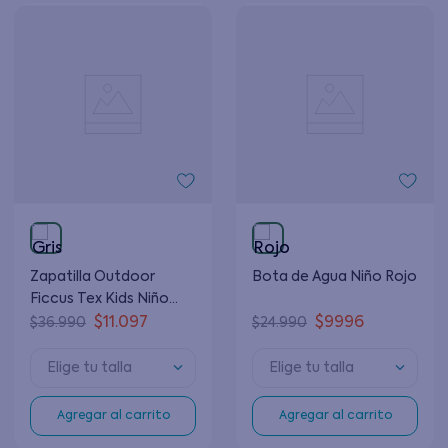
Zapatilla Outdoor
Bota de Agua Niño Rojo
Ficcus Tex Kids Niño
Gris (22 - 28)
$
11
.
097
$
9996
$
36
.
990
$
24
.
990
Elige tu talla
Elige tu talla
Agregar al carrito
Agregar al carrito