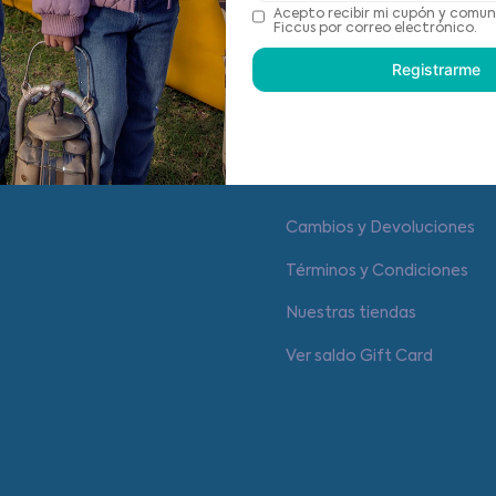
Recomendaciones de cu
Acepto recibir mi cupón y comun
Ficcus por correo electrónico.
Registrarme
Centro de ayuda
Cambios y Devoluciones
Términos y Condiciones
Nuestras tiendas
Ver saldo Gift Card