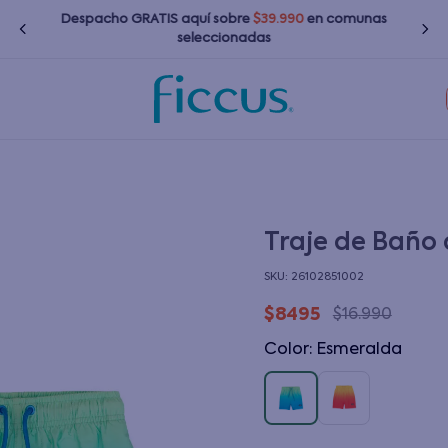
Despacho GRATIS
aquí
sobre
$39.990
en comunas
seleccionadas
TÉRMINOS MÁS BUSCADOS
1
.
nina
2
.
nino
3
.
bebé
Traje de Baño
4
.
zapatillas
:
26102851002
5
.
bota agua
$
8495
$
16
.
990
6
.
polerones
Color
:
esmeralda
7
.
impermeable
8
.
chaquetas
9
.
botas agua