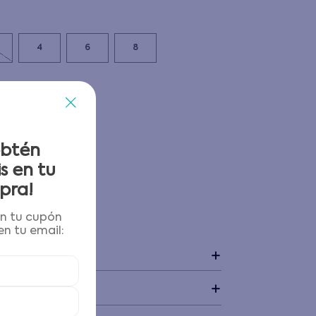
4
6
8
obtén
s en tu
pra!
én tu cupón
 y devoluciones
n tu email:
+