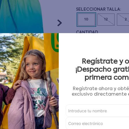
10
.
pijama
10
12
2
CANTIDAD
－
＋
Guía de tallas
Regístrate y 
¡Despacho grati
AGREGAR AL CARRITO
primera com
Regístrate ahora y obt
Condiciones para cambios
exclusivo directamente e
Características
Detalles del Producto