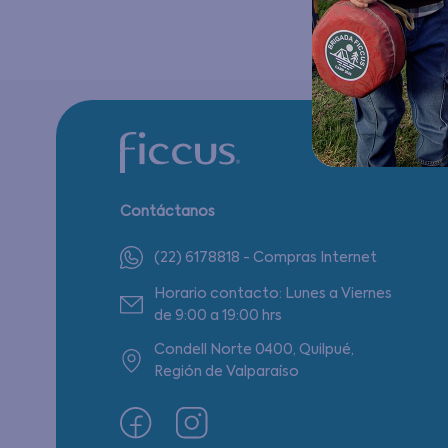
Contáctanos
(22) 6178818 - Compras Internet
Horario contacto: Lunes a Viernes
de 9:00 a 19:00 hrs
Condell Norte 0400, Quilpué,
Región de Valparaíso