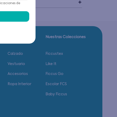
idado
icaciones de
Guía de tallas.
Nuestras Colecciones
Calzado
Ficcustex
Vestuario
Like It
Accesorios
Ficcus Go
Ropa Interior
Escolar FCS
Baby Ficcus