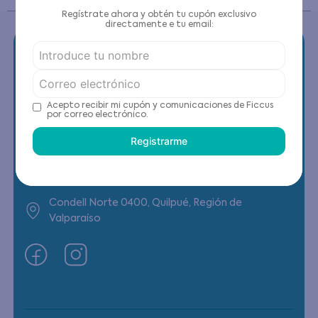
Regístrate ahora y obtén tu cupón exclusivo
directamente e tu email:
Contáctanos
Acepto recibir mi cupón y comunicaciones de Ficcus
por correo electrónico.
(22) 6178818 - Compras Internet
Registrarme
Horario contacto: Lunes a Viernes de 9:00 a
19:00 hrs
Condell Norte 0400, Quilpué, Región de
Valparaíso