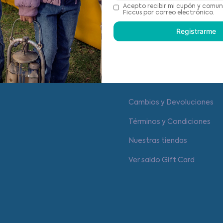
Recomendaciones de cu
Acepto recibir mi cupón y comun
Ficcus por correo electrónico.
Registrarme
Centro de ayuda
Cambios y Devoluciones
Términos y Condiciones
Nuestras tiendas
Ver saldo Gift Card