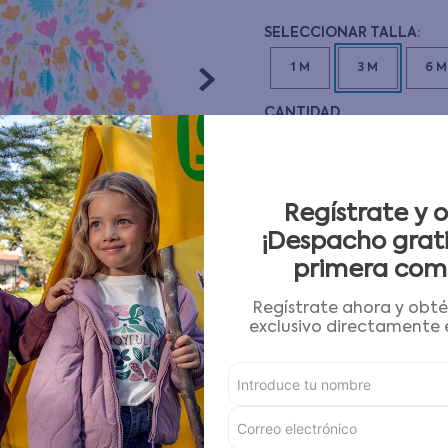
10
.
pijama
1 M
3 M
6 M
CANTIDAD
－
＋
Guía de tallas
Regístrate y 
¡Despacho grati
AGREGAR AL CARRITO
primera com
Regístrate ahora y obt
Condiciones para cambios
exclusivo directamente e
Características
Detalles del Producto