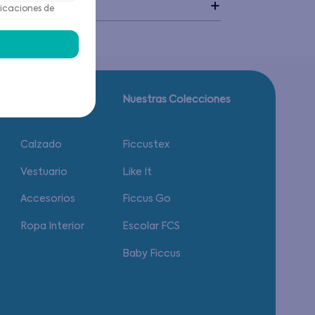
idado
icaciones de
Guía de tallas.
Nuestras Colecciones
Calzado
Ficcustex
Vestuario
Like It
Accesorios
Ficcus Go
Ropa Interior
Escolar FCS
Baby Ficcus