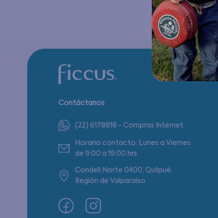
Contáctanos
(22) 6178818 - Compras Internet
Horario contacto: Lunes a Viernes
de 9:00 a 19:00 hrs
Condell Norte 0400, Quilpué,
Región de Valparaíso