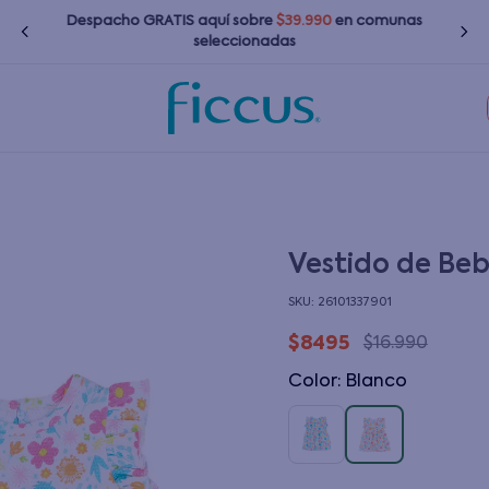
Despacho GRATIS
aquí
sobre
$39.990
en comunas
seleccionadas
TÉRMINOS MÁS BUSCADOS
1
.
nina
2
.
nino
3
.
chaquetas
Vestido de Be
4
.
zapatillas
:
26101337901
5
.
bebé
$
8495
$
16
.
990
6
.
polerones
Color
:
blanco
7
.
bota agua
8
.
poleras
9
.
impermeable