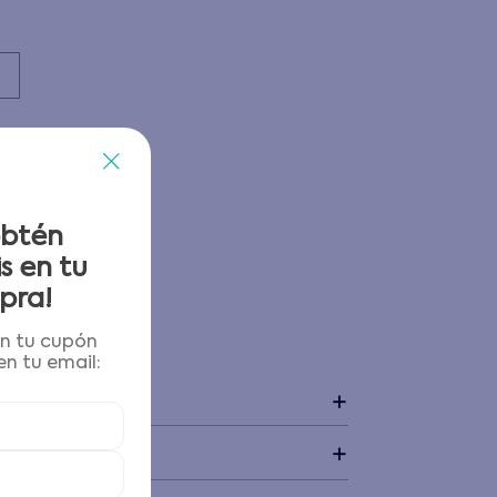
obtén
s en tu
pra!
én tu cupón
 y devoluciones
n tu email:
+