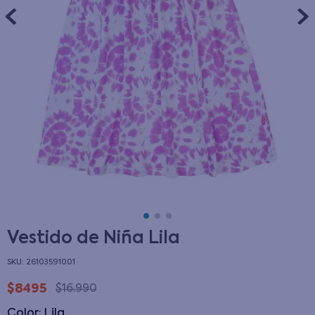
Vestido de Niña Lila
:
26103591001
$
8495
$
16
.
990
Color
:
lila