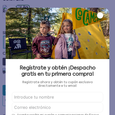
10
12
2
4
6
8
CANTIDAD
－
＋
Regístrate y obtén ¡Despacho
Guía de tallas
gratis en tu primera compra!
Regístrate ahora y obtén tu cupón exclusivo
directamente e tu email:
AGREGAR AL CARRITO