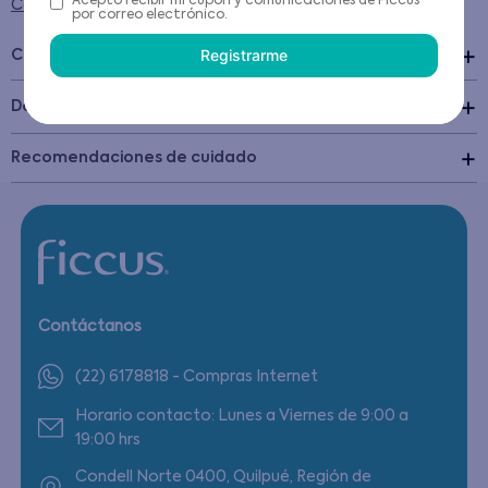
Acepto recibir mi cupón y comunicaciones de Ficcus
Condiciones para cambios y devoluciones
por correo electrónico.
Registrarme
Características
+
Detalles del Producto
Recomendaciones de cuidado
Contáctanos
(22) 6178818 - Compras Internet
Horario contacto: Lunes a Viernes de 9:00 a
19:00 hrs
Condell Norte 0400, Quilpué, Región de