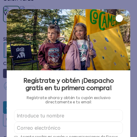
2
4
6
CANTIDAD
－
＋
Regístrate y obtén ¡Despacho
Guía de tallas
gratis en tu primera compra!
Regístrate ahora y obtén tu cupón exclusivo
directamente e tu email:
AGREGAR AL CARRITO