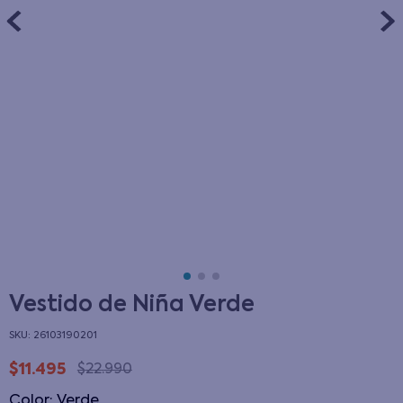
Vestido de Niña Verde
:
26103190201
$
11
.
495
$
22
.
990
Color
:
verde