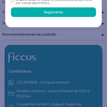
Acepto recibir mi cupón y comunicaciones de Ficcus
Condiciones para cambios y devoluciones
por correo electrónico.
Registrarme
Características
+
Detalles del Producto
Recomendaciones de cuidado
Contáctanos
(22) 6178818 - Compras Internet
Horario contacto: Lunes a Viernes de 9:00 a
19:00 hrs
Condell Norte 0400, Quilpué, Región de