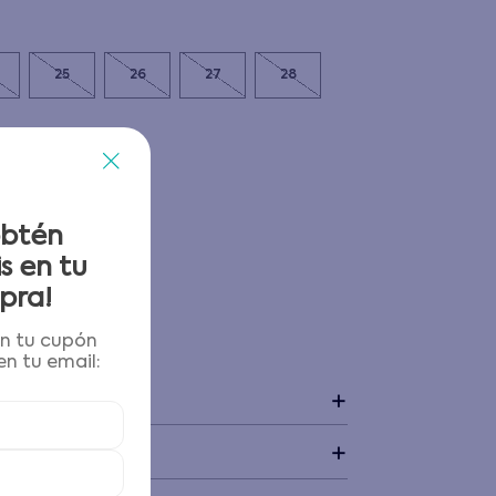
25
26
27
28
obtén
s en tu
pra!
én tu cupón
 y devoluciones
n tu email:
+