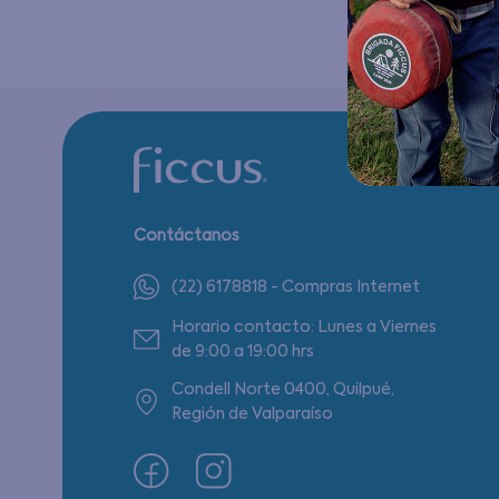
Contáctanos
(22) 6178818 - Compras Internet
Horario contacto: Lunes a Viernes
de 9:00 a 19:00 hrs
Condell Norte 0400, Quilpué,
Región de Valparaíso