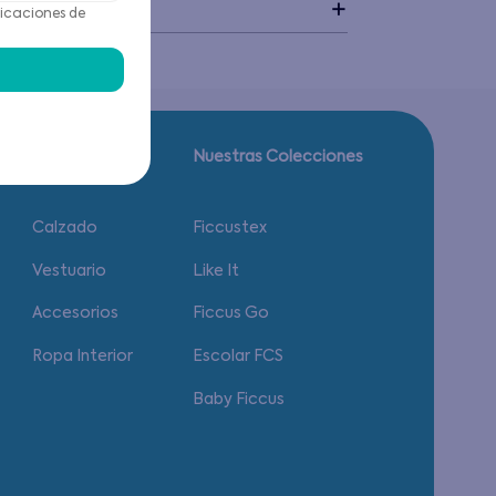
idado
icaciones de
Guía de tallas.
Nuestras Colecciones
Calzado
Ficcustex
Vestuario
Like It
Accesorios
Ficcus Go
Ropa Interior
Escolar FCS
Baby Ficcus