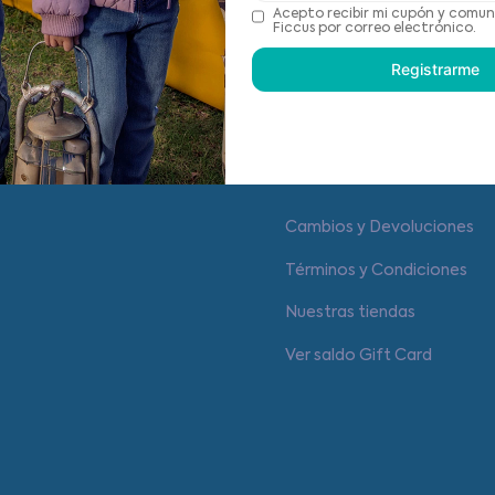
Recomendaciones de cu
Acepto recibir mi cupón y comun
Ficcus por correo electrónico.
Registrarme
Centro de ayuda
Cambios y Devoluciones
Términos y Condiciones
Nuestras tiendas
Ver saldo Gift Card