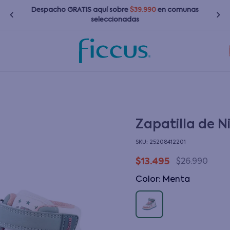
Despacho GRATIS
aquí
sobre
$39.990
en comunas
seleccionadas
TÉRMINOS MÁS BUSCADOS
1
.
nina
2
.
nino
3
.
bebé
Zapatilla de 
4
.
zapatillas
:
25208412201
5
.
bota agua
$
13
.
495
$
26
.
990
6
.
polerones
Color
:
menta
7
.
impermeable
8
.
chaquetas
9
.
botas agua