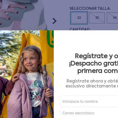
10
.
pijama
22
23
24
CANTIDAD
－
＋
Guía de tallas
Regístrate y 
¡Despacho grati
AGREGAR AL CARRITO
primera com
Regístrate ahora y obt
Condiciones para cambios
exclusivo directamente e
Características
Detalles del Producto