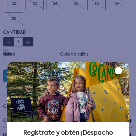
22
23
24
25
26
27
28
CANTIDAD
－
＋
Guía de tallas
AGREGAR AL CARRITO
Condiciones para cambios y devoluciones
Características
Regístrate y obtén ¡Despacho
+
Detalles del Producto