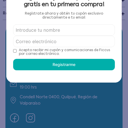
Detalles del Producto
gratis en tu primera compra!
Recomendaciones de cuidado
Regístrate ahora y obtén tu cupón exclusivo
directamente e tu email:
Acepto recibir mi cupón y comunicaciones de Ficcus
por correo electrónico.
Contáctanos
Registrarme
(22) 6178818 - Compras Internet
Horario contacto: Lunes a Viernes de 9:00 a
19:00 hrs
Condell Norte 0400, Quilpué, Región de
Valparaíso