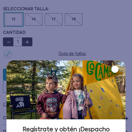
15
16
17
18
CANTIDAD
－
＋
Guía de tallas
AGREGAR AL CARRITO
Condiciones para cambios y devoluciones
Características
Regístrate y obtén ¡Despacho
+