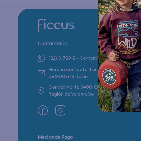
Contáctanos
(22) 6178818 - Compras Internet
Horario contacto: Lunes a Viernes
de 9:00 a 19:00 hrs
Condell Norte 0400, Quilpué,
Región de Valparaíso
Medios de Pago