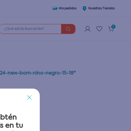
Mis pedidos
Nuestras Tiendas
¿Qué estás buscando?
0
w24-new-born-nino-negro-15-18
"
obtén
s en tu