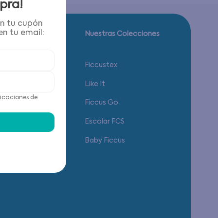
pra!
én tu cupón
n tu email:
Guía de tallas.
Nuestras Colecciones
Calzado
Ficcustex
Vestuario
Like It
icaciones de
Accesorios
Ficcus Go
Ropa Interior
Escolar FCS
Baby Ficcus