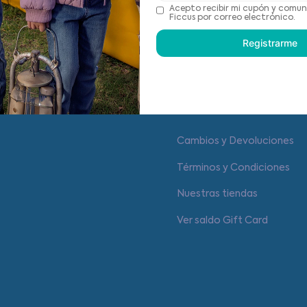
Recomendaciones de cu
Acepto recibir mi cupón y comun
Ficcus por correo electrónico.
Registrarme
Centro de ayuda
Cambios y Devoluciones
Términos y Condiciones
Nuestras tiendas
Ver saldo Gift Card