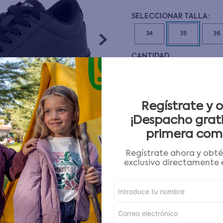
10
.
pijama
34
35
36
CANTIDAD
－
＋
Guía de tallas
Regístrate y 
¡Despacho grati
AGREGAR AL CARRITO
primera com
Regístrate ahora y obt
Condiciones para cambios
exclusivo directamente e
Características
Detalles del Producto