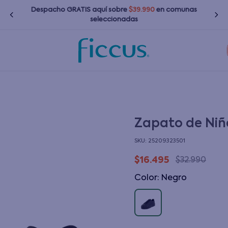
Despacho GRATIS
aquí
sobre
$39.990
en comunas
seleccionadas
TÉRMINOS MÁS BUSCADOS
1
.
nina
2
.
nino
3
.
bebé
Zapato de Niñ
4
.
bota agua
:
25209323501
5
.
polerones
$
16
.
495
$
32
.
990
6
.
chaquetas
Color
:
negro
7
.
impermeable
8
.
botas agua
9
.
poleras