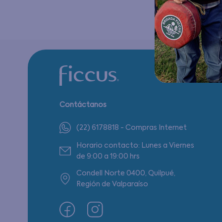
Contáctanos
(22) 6178818 - Compras Internet
Horario contacto: Lunes a Viernes
de 9:00 a 19:00 hrs
Condell Norte 0400, Quilpué,
Región de Valparaíso