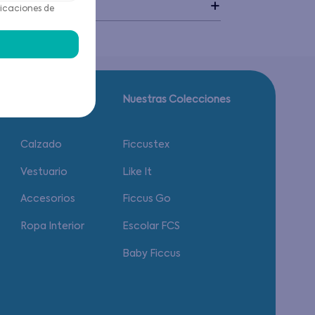
idado
icaciones de
Guía de tallas.
Nuestras Colecciones
Calzado
Ficcustex
Vestuario
Like It
Accesorios
Ficcus Go
Ropa Interior
Escolar FCS
Baby Ficcus