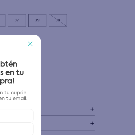
37
39
38
obtén
s en tu
pra!
én tu cupón
 y devoluciones
n tu email:
+