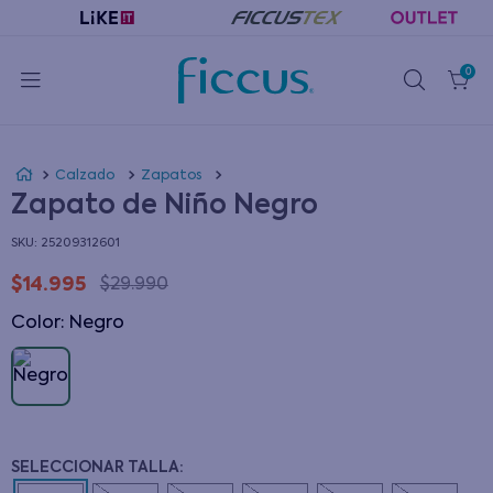
0
Calzado
Zapatos
Zapato de Niño Negro
:
25209312601
$
14
.
995
$
29
.
990
Color
:
negro