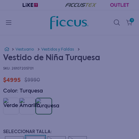
0
Vestuario
Vestidos y Faldas
Vestido de Niña Turquesa
:
26107205701
$
4995
$
9990
Color
:
turquesa