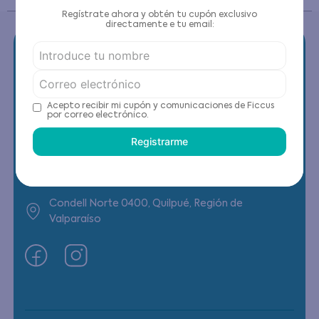
Regístrate ahora y obtén tu cupón exclusivo
directamente e tu email:
Contáctanos
Acepto recibir mi cupón y comunicaciones de Ficcus
por correo electrónico.
(22) 6178818 - Compras Internet
Registrarme
Horario contacto: Lunes a Viernes de 9:00 a
19:00 hrs
Condell Norte 0400, Quilpué, Región de
Valparaíso