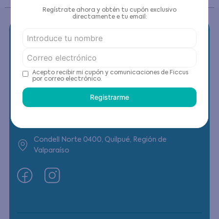
Regístrate ahora y obtén tu cupón exclusivo
directamente e tu email:
Contáctanos
Acepto recibir mi cupón y comunicaciones de Ficcus
por correo electrónico.
(22) 6178818 - Compras Internet
Registrarme
Horario contacto: Lunes a Viernes de 9:00 a
19:00 hrs
Condell Norte 0400, Quilpué, Región de
Valparaíso