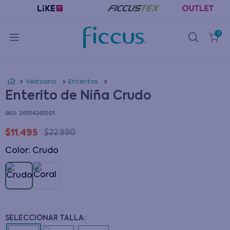
0
Vestuario
Enteritos
Enterito de Niña Crudo
:
26104261001
$
11
.
495
$
22
.
990
Color
:
crudo