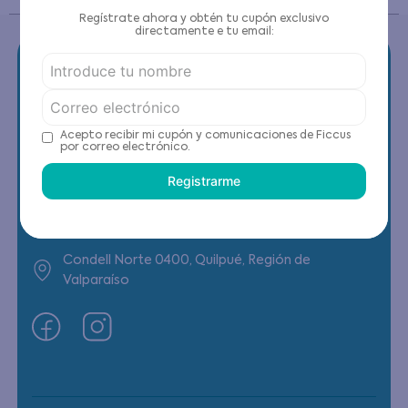
Regístrate ahora y obtén tu cupón exclusivo
directamente e tu email:
Contáctanos
Acepto recibir mi cupón y comunicaciones de Ficcus
por correo electrónico.
(22) 6178818 - Compras Internet
Registrarme
Horario contacto: Lunes a Viernes de 9:00 a
19:00 hrs
Condell Norte 0400, Quilpué, Región de
Valparaíso