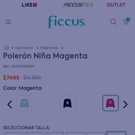
0
Vestuario
Polerones
Polerón Niña Magenta
:
26207380803
$
7495
$
14
.
990
Color
:
magenta