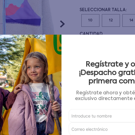
10
.
pijama
10
12
14
CANTIDAD
－
＋
Guía de tallas
Regístrate y 
¡Despacho grati
AGREGAR AL CARRITO
primera com
Regístrate ahora y obt
Condiciones para cambios
exclusivo directamente e
Características
Detalles del Producto