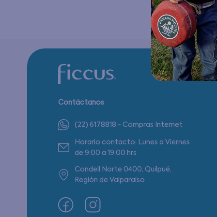
Contáctanos
(22) 6178818 - Compras Internet
Horario contacto: Lunes a Viernes
de 9:00 a 19:00 hrs
Condell Norte 0400, Quilpué,
Región de Valparaíso