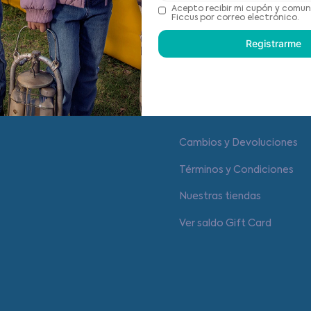
Recomendaciones de cu
Acepto recibir mi cupón y comun
Ficcus por correo electrónico.
Registrarme
Centro de ayuda
Cambios y Devoluciones
Términos y Condiciones
Nuestras tiendas
Ver saldo Gift Card