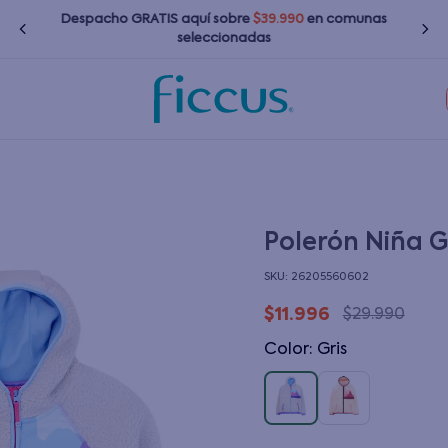
Despacho GRATIS
aquí
sobre
$39.990
en comunas
seleccionadas
TÉRMINOS MÁS BUSCADOS
1
.
nina
2
.
nino
3
.
chaquetas
Polerón Niña G
4
.
zapatillas
:
26205560602
5
.
bebé
$
11
.
996
$
29
.
990
6
.
polerones
Color
:
gris
7
.
bota agua
8
.
poleras
9
.
impermeable