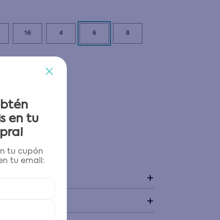
16
4
6
8
obtén
s en tu
pra!
én tu cupón
 y devoluciones
n tu email:
+