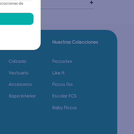
idado
icaciones de
Guía de tallas.
Nuestras Colecciones
Calzado
Ficcustex
Vestuario
Like It
Accesorios
Ficcus Go
Ropa Interior
Escolar FCS
Baby Ficcus