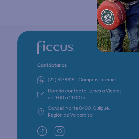
Contáctanos
(22) 6178818 - Compras Internet
Horario contacto: Lunes a Viernes
de 9:00 a 19:00 hrs
Condell Norte 0400, Quilpué,
Región de Valparaíso