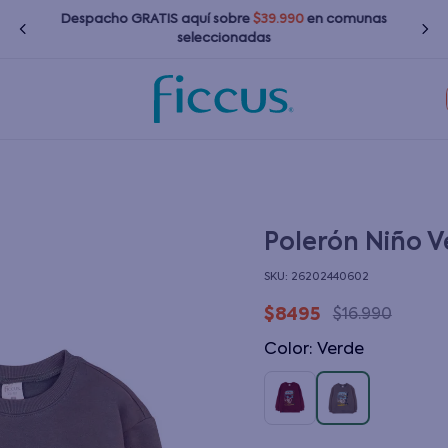
Despacho GRATIS
aquí
sobre
$39.990
en comunas
seleccionadas
TÉRMINOS MÁS BUSCADOS
1
.
nina
2
.
nino
3
.
bebé
Polerón Niño V
4
.
bota agua
:
26202440602
5
.
polerones
$
8495
$
16
.
990
6
.
chaquetas
Color
:
verde
7
.
impermeable
8
.
botas agua
9
.
poleras