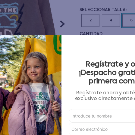
10
.
pijama
2
4
6
CANTIDAD
－
＋
Guía de tallas
Regístrate y 
¡Despacho grati
AGREGAR AL CARRITO
primera com
Regístrate ahora y obt
Condiciones para cambios
exclusivo directamente e
Características
Detalles del Producto