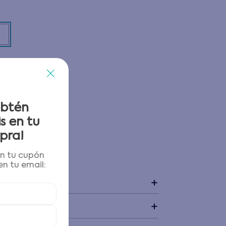
obtén
s en tu
pra!
én tu cupón
 y devoluciones
n tu email:
+