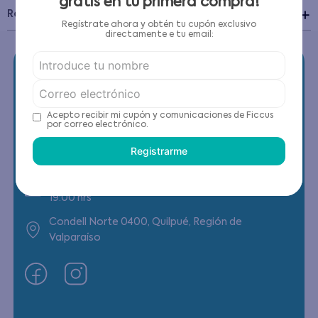
gratis en tu primera compra!
Recomendaciones de cuidado
Regístrate ahora y obtén tu cupón exclusivo
directamente e tu email:
Acepto recibir mi cupón y comunicaciones de Ficcus
Contáctanos
por correo electrónico.
Registrarme
(22) 6178818 - Compras Internet
Horario contacto: Lunes a Viernes de 9:00 a
19:00 hrs
Condell Norte 0400, Quilpué, Región de
Valparaíso