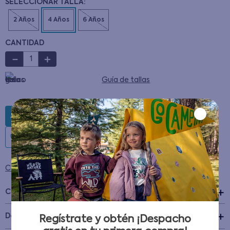
CANTIDAD
－
＋
Guía de tallas
AGREGAR AL CARRITO
Condiciones para cambios y devoluciones
Características
+
Detalles del Producto
Regístrate y obtén ¡Despacho