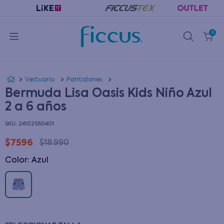
0
Vestuario
Pantalones
Bermuda Lisa Oasis Kids Niño Azul
2 a 6 años
:
24102580401
$
7596
$
18
.
990
Color
:
azul