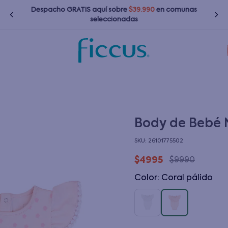
Despacho GRATIS
aquí
sobre
$39.990
en comunas
seleccionadas
TÉRMINOS MÁS BUSCADOS
1
.
nina
2
.
nino
3
.
bebé
Body de Bebé N
4
.
bota agua
:
26101775502
5
.
polerones
$
4995
$
9990
6
.
chaquetas
Color
:
coral pálido
7
.
impermeable
8
.
botas agua
9
.
poleras