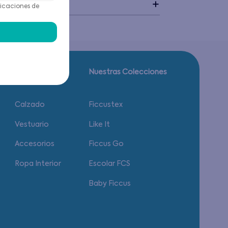
idado
icaciones de
Guía de tallas.
Nuestras Colecciones
Calzado
Ficcustex
Vestuario
Like It
Accesorios
Ficcus Go
Ropa Interior
Escolar FCS
Baby Ficcus