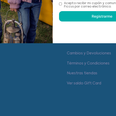
Recomendaciones de cu
Acepto recibir mi cupón y comun
Ficcus por correo electrónico.
Registrarme
Centro de ayuda
Cambios y Devoluciones
Términos y Condiciones
Nuestras tiendas
Ver saldo Gift Card