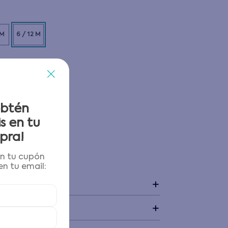
 M
6 / 12 M
obtén
s en tu
pra!
én tu cupón
 y devoluciones
n tu email:
+