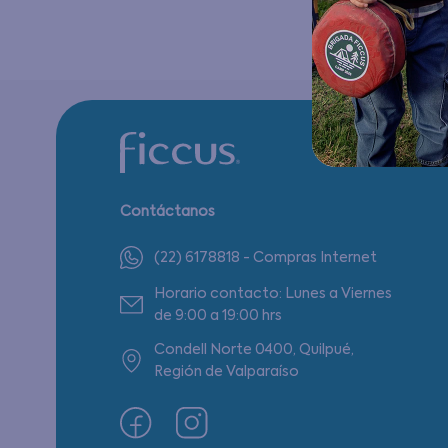
Contáctanos
(22) 6178818 - Compras Internet
Horario contacto: Lunes a Viernes
de 9:00 a 19:00 hrs
Condell Norte 0400, Quilpué,
Región de Valparaíso