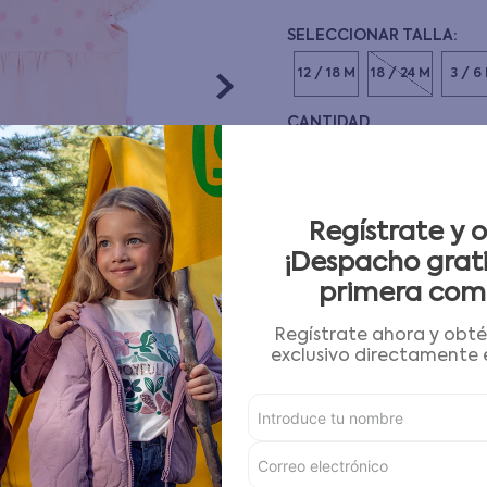
10
.
pijama
12 / 18 M
18 / 24 M
3 / 6
CANTIDAD
－
＋
Guía de tallas
Regístrate y 
¡Despacho grati
AGREGAR AL CARRITO
primera com
Regístrate ahora y obt
Condiciones para cambios
exclusivo directamente e
Características
Detalles del Producto