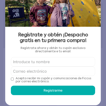
Regístrate y obtén ¡Despacho
gratis en tu primera compra!
Regístrate ahora y obtén tu cupón exclusivo
directamente e tu email:
Body Pack Festival New
Body Niña Rosado
Born Niña Amarillo /
Crudo 0 a 6 meses
$
5996
$
4995
$
14
.
990
$
9990
Acepto recibir mi cupón y comunicaciones de Ficcus
por correo electrónico.
Elige tu talla
Elige tu talla
Registrarme
Agregar al carrito
Agregar al carrito