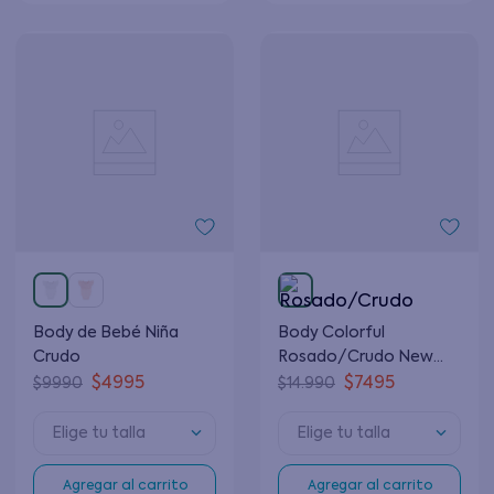
Body de Bebé Niña
Body Colorful
Crudo
Rosado/Crudo New
Born Niña
$
4995
$
7495
$
9990
$
14
.
990
Rosado/Crudo Colorful
0 a 6 Meses
Elige tu talla
Elige tu talla
Agregar al carrito
Agregar al carrito