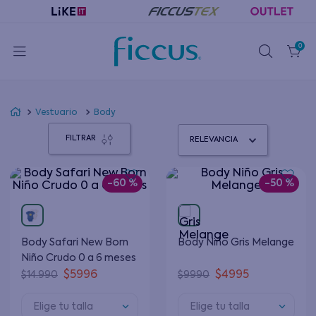
0
Vestuario
Body
FILTRAR
RELEVANCIA
-
60 %
-
50 %
Body Safari New Born
Body Niño Gris Melange
Niño Crudo 0 a 6 meses
$
5996
$
4995
$
14
.
990
$
9990
Elige tu talla
Elige tu talla