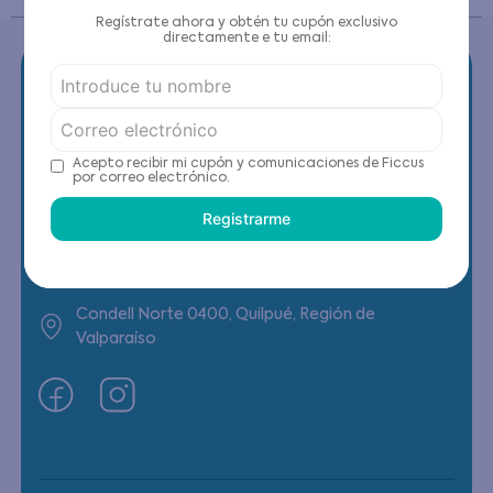
Regístrate ahora y obtén tu cupón exclusivo
directamente e tu email:
Contáctanos
Acepto recibir mi cupón y comunicaciones de Ficcus
por correo electrónico.
(22) 6178818 - Compras Internet
Registrarme
Horario contacto: Lunes a Viernes de 9:00 a
19:00 hrs
Condell Norte 0400, Quilpué, Región de
Valparaíso