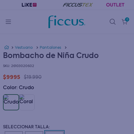
0
Vestuario
Pantalones
Bombacho de Niña Crudo
:
26103020602
$
9995
$
19
.
990
Color
:
crudo