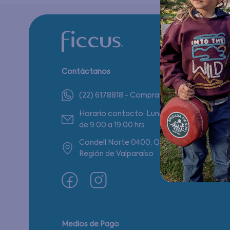
Contáctanos
(22) 6178818 - Compras Internet
Horario contacto: Lunes a Viernes
de 9:00 a 19:00 hrs
Condell Norte 0400, Quilpué,
Región de Valparaíso
Medios de Pago