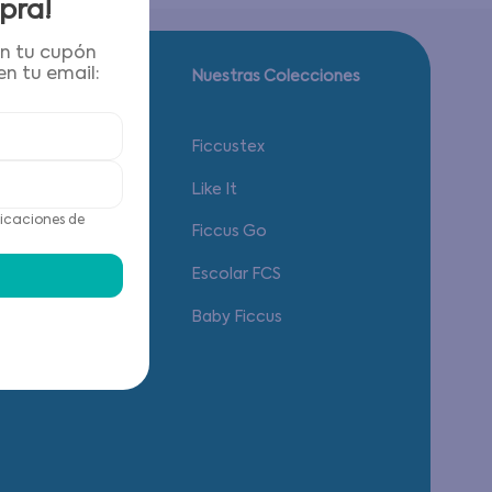
pra!
én tu cupón
n tu email:
Guía de tallas.
Nuestras Colecciones
Calzado
Ficcustex
Vestuario
Like It
icaciones de
Accesorios
Ficcus Go
Ropa Interior
Escolar FCS
Baby Ficcus