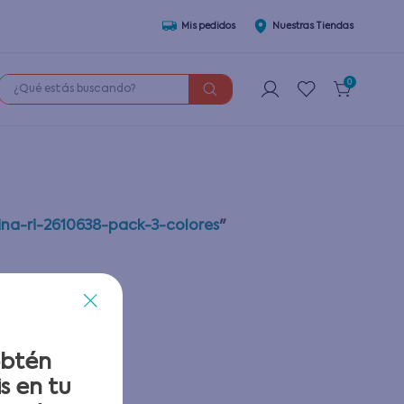
Mis pedidos
Nuestras Tiendas
¿Qué estás buscando?
0
ina-ri-2610638-pack-3-colores
"
obtén
s en tu