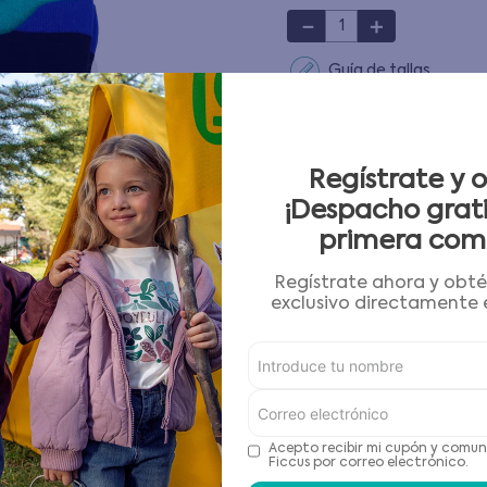
－
＋
10
.
pijama
Guía de tallas
AGREGAR AL CARRITO
Regístrate y 
¡Despacho grati
Condiciones para cambios
primera com
Características
Regístrate ahora y obt
exclusivo directamente e
Detalles del Producto
Recomendaciones de cu
Acepto recibir mi cupón y comun
Ficcus por correo electrónico.