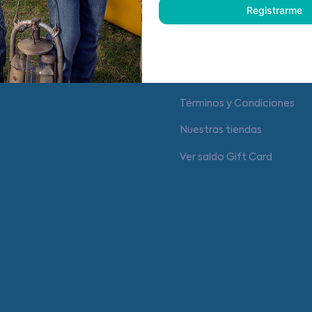
Registrarme
Centro de ayuda
Cambios y Devoluciones
Términos y Condiciones
Nuestras tiendas
Ver saldo Gift Card