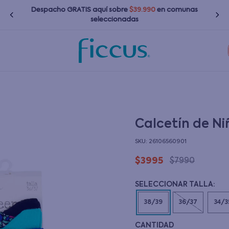
Despacho GRATIS
aquí
sobre
$39.990
en comunas
seleccionadas
TÉRMINOS MÁS BUSCADOS
1
.
nina
2
.
nino
3
.
zapatillas
Calcetín de Ni
4
.
bebé
:
26106560901
5
.
chaquetas
$
3995
$
7990
6
.
polerones
7
.
bota agua
38/39
36/37
34/3
8
.
impermeable
CANTIDAD
9
.
poleras