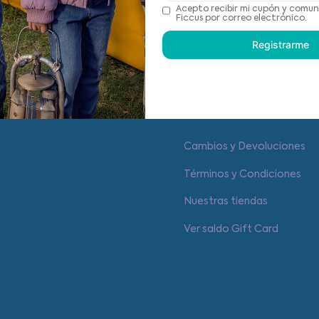
Recomendaciones de cu
Acepto recibir mi cupón y comun
Ficcus por correo electrónico.
Registrarme
Centro de ayuda
Cambios y Devoluciones
Términos y Condiciones
Nuestras tiendas
Ver saldo Gift Card