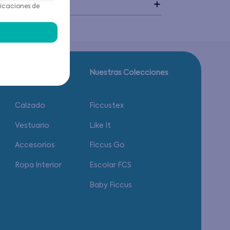
idado
icaciones de
Guía de tallas.
Nuestras Colecciones
Calzado
Ficcustex
Vestuario
Like It
Accesorios
Ficcus Go
Ropa Interior
Escolar FCS
Baby Ficcus