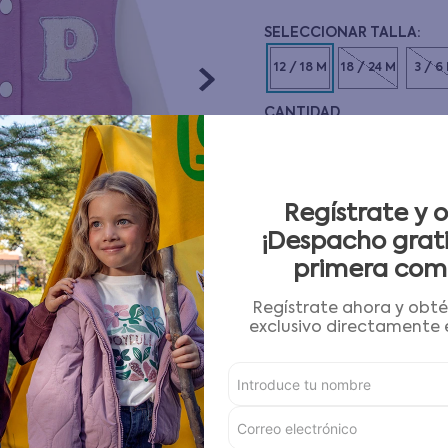
10
.
pijama
12 / 18 M
18 / 24 M
3 / 6
CANTIDAD
－
＋
Guía de tallas
Regístrate y 
¡Despacho grati
AGREGAR AL CARRITO
primera com
Regístrate ahora y obt
Condiciones para cambios
exclusivo directamente e
Características
Detalles del Producto