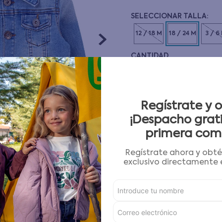
10
.
pijama
12 / 18 M
18 / 24 M
3 / 6
CANTIDAD
－
＋
Guía de tallas
Regístrate y 
¡Despacho grati
AGREGAR AL CARRITO
primera com
Regístrate ahora y obt
Condiciones para cambios
exclusivo directamente e
Características
Detalles del Producto