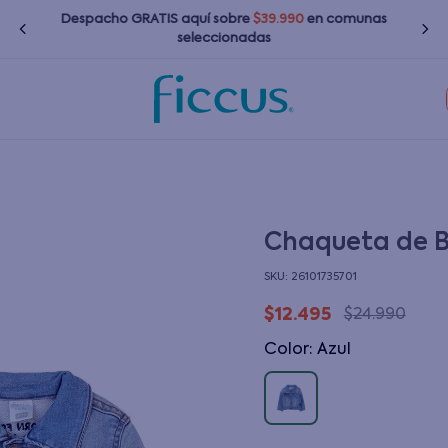
Despacho GRATIS
aquí
sobre
$39.990
en comunas
seleccionadas
TÉRMINOS MÁS BUSCADOS
1
.
nina
2
.
nino
3
.
zapatillas
Chaqueta de B
4
.
bebé
:
26101735701
5
.
chaquetas
$
12
.
495
$
24
.
990
6
.
polerones
Color
:
azul
7
.
bota agua
8
.
impermeable
9
.
poleras