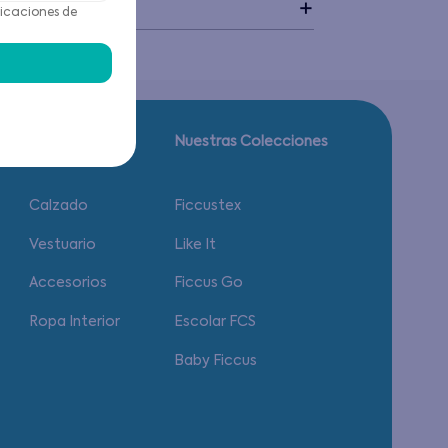
idado
icaciones de
Guía de tallas.
Nuestras Colecciones
Calzado
Ficcustex
Vestuario
Like It
Accesorios
Ficcus Go
Ropa Interior
Escolar FCS
Baby Ficcus