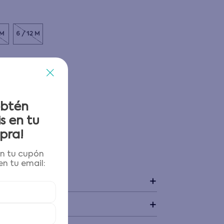
 M
6 / 12 M
obtén
s en tu
pra!
én tu cupón
 y devoluciones
n tu email:
+