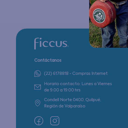
Contáctanos
(22) 6178818 - Compras Internet
Horario contacto: Lunes a Viernes
de 9:00 a 19:00 hrs
Condell Norte 0400, Quilpué,
Región de Valparaíso