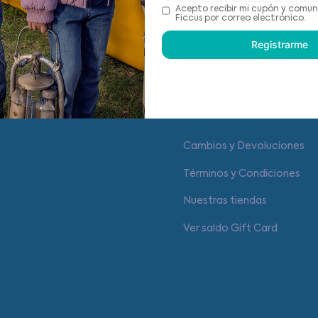
Recomendaciones de cu
Acepto recibir mi cupón y comun
Ficcus por correo electrónico.
Registrarme
Centro de ayuda
Cambios y Devoluciones
Términos y Condiciones
Nuestras tiendas
Ver saldo Gift Card