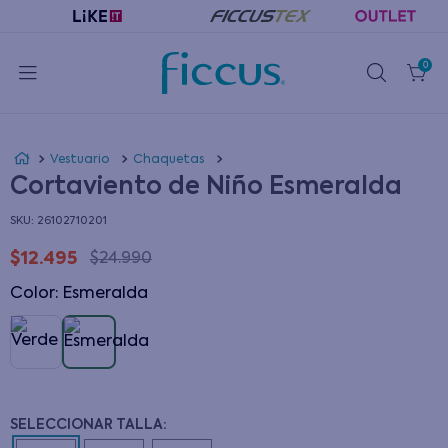
0
Vestuario
Chaquetas
Cortaviento de Niño Esmeralda
:
26102710201
$
12
.
495
$
24
.
990
Color
:
esmeralda