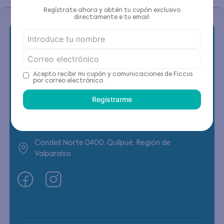
Regístrate ahora y obtén tu cupón exclusivo
directamente e tu email:
Contáctanos
Acepto recibir mi cupón y comunicaciones de Ficcus
por correo electrónico.
(22) 6178818 - Compras Internet
Registrarme
Horario contacto: Lunes a Viernes de 9:00 a
19:00 hrs
Condell Norte 0400, Quilpué, Región de
Valparaíso