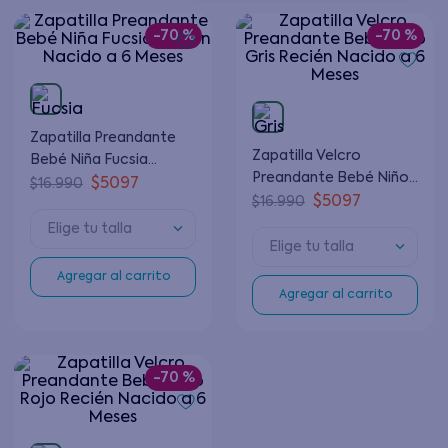
-
70 %
-
70 %
Zapatilla Preandante
Zapatilla Velcro
Bebé Niña Fucsia
Preandante Bebé Niño
Recién Nacido a 6
$
5097
$
16
.
990
Gris Recién Nacido a 6
$
5097
$
16
.
990
Meses
Meses
Elige tu talla
Elige tu talla
Agregar al carrito
Agregar al carrito
-
70 %