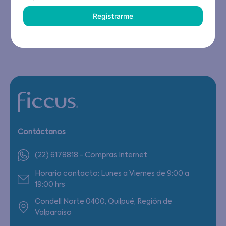
Registrarme
Contáctanos
(22) 6178818 - Compras Internet
Horario contacto: Lunes a Viernes de 9:00 a
19:00 hrs
Condell Norte 0400, Quilpué, Región de
Valparaíso