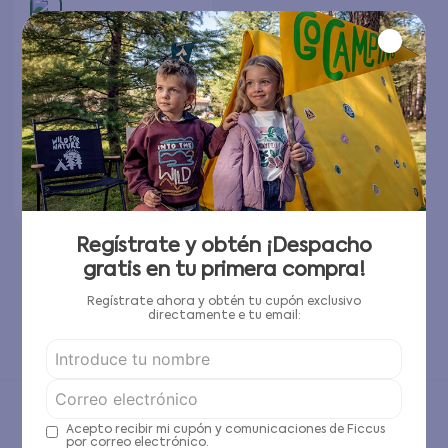
Zapatilla Velcro
Preandante Bebé Niño
Rojo Recién Nacido a 6
$
5097
$
16
.
990
Meses
Elige tu talla
Agregar al carrito
Regístrate y obtén ¡Despacho
gratis en tu primera compra!
1
Regístrate ahora y obtén tu cupón exclusivo
directamente e tu email:
Has visto todos los
3
productos
3
PRODUCTOS
Acepto recibir mi cupón y comunicaciones de Ficcus
Has visto todos los
3
productos
por correo electrónico.