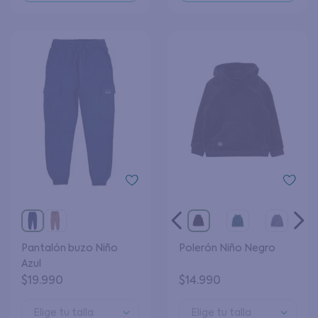
Pantalón buzo Niño
Polerón Niño Negro
Azul
$
19
.
990
$
14
.
990
Elige tu talla
Elige tu talla