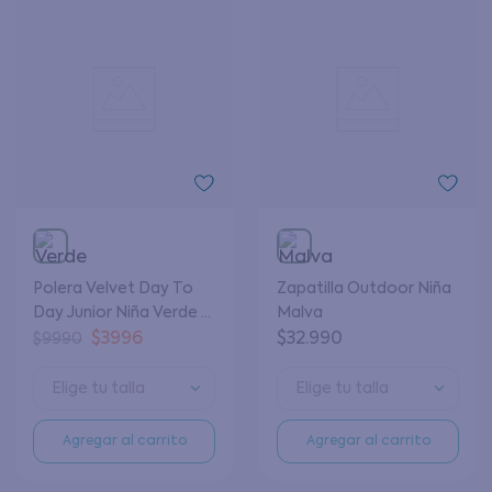
Polera Velvet Day To
Zapatilla Outdoor Niña
Day Junior Niña Verde 8
Malva
a 12 Años
$
3996
$
32
.
990
$
9990
Elige tu talla
Elige tu talla
Agregar al carrito
Agregar al carrito