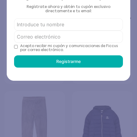
Regístrate ahora y obtén tu cupón exclusivo
directamente e tu email:
Calcetín de Niño Pack 3
Colores
Pantalón buzo Niña
$
2995
$
5990
Magenta
$
12
.
990
Acepto recibir mi cupón y comunicaciones de Ficcus
Elige tu talla
por correo electrónico.
Elige tu talla
Registrarme
Agregar al carrito
Agregar al carrito