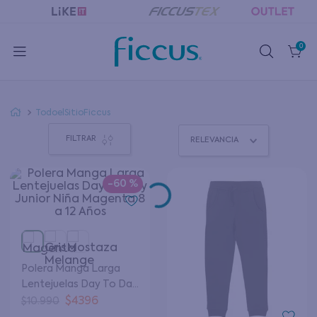
0
TodoelSitioFiccus
FILTRAR
RELEVANCIA
-
60 %
Polera Manga Larga
Lentejuelas Day To Day
Junior Niña Magenta 8 a
$
4396
$
10
.
990
12 Años