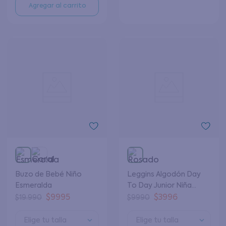
Agregar al carrito
Buzo de Bebé Niño
Leggins Algodón Day
Esmeralda
To Day Junior Niña
Rosado 8 a 12 Años
$
9995
$
3996
$
19
.
990
$
9990
Elige tu talla
Elige tu talla