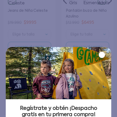
Jeans de Niña Celeste
Pantalón buzo de Niño
Azulino
$
9995
$
6495
$
19
.
990
$
12
.
990
Elige tu talla
Elige tu talla
Agregar al carrito
Agregar al carrito
Regístrate y obtén ¡Despacho
gratis en tu primera compra!