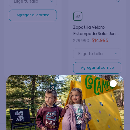
Elige tu talla
Agregar al carrito
Zapatilla Velcro
Estampado Solar Junior
Junior Niño Blanco 8 a
$
14
.
995
$
29
.
990
12 Años
Elige tu talla
Agregar al carrito
1
Has visto todos los
2
productos