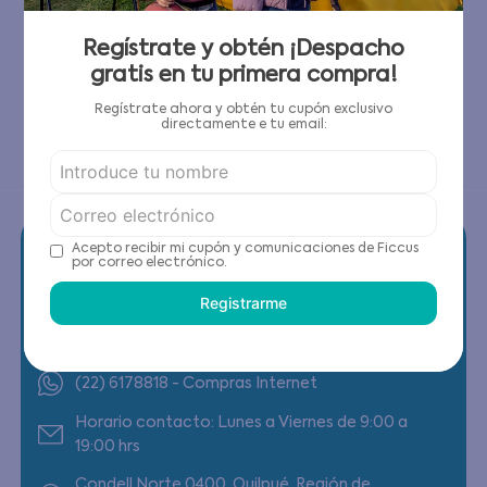
2
PRODUCTOS
Has visto todos los
2
productos
Regístrate y obtén ¡Despacho
gratis en tu primera compra!
Regístrate ahora y obtén tu cupón exclusivo
directamente e tu email:
Acepto recibir mi cupón y comunicaciones de Ficcus
por correo electrónico.
Registrarme
Contáctanos
(22) 6178818 - Compras Internet
Horario contacto: Lunes a Viernes de 9:00 a
19:00 hrs
Condell Norte 0400, Quilpué, Región de