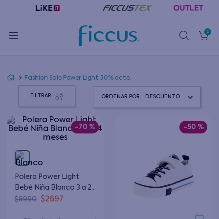
0
Fashion Sale Power Light 30% dcto.
FILTRAR
ORDENAR POR
DESCUENTO
-
70 %
-
50 %
Polera Power Light
Bebé Niña Blanco 3 a 24
meses
$
2697
$
8990