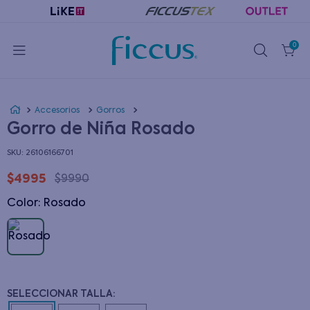
0
Accesorios
Gorros
Gorro de Niña Rosado
:
26106166701
$
4995
$
9990
Color
:
rosado