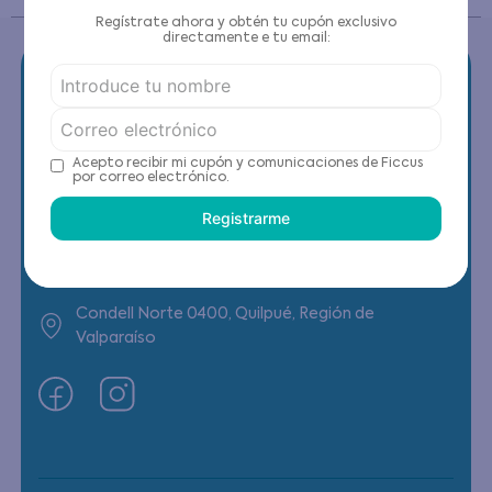
Regístrate ahora y obtén tu cupón exclusivo
directamente e tu email:
Contáctanos
Acepto recibir mi cupón y comunicaciones de Ficcus
por correo electrónico.
(22) 6178818 - Compras Internet
Registrarme
Horario contacto: Lunes a Viernes de 9:00 a
19:00 hrs
Condell Norte 0400, Quilpué, Región de
Valparaíso