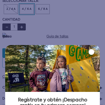
2 / 4 A
4 / 6 A
6 / 8 A
CANTIDAD
－
＋
Guía de tallas
AGREGAR AL CARRITO
Condiciones para cambios y devoluciones
Características
+
Detalles del Producto
Regístrate y obtén ¡Despacho