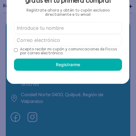
gratis en tu primera compra!
Recomendaciones de cuidado
Regístrate ahora y obtén tu cupón exclusivo
directamente e tu email:
Acepto recibir mi cupón y comunicaciones de Ficcus
Contáctanos
por correo electrónico.
Registrarme
(22) 6178818 - Compras Internet
Horario contacto: Lunes a Viernes de 9:00 a
19:00 hrs
Condell Norte 0400, Quilpué, Región de
Valparaíso