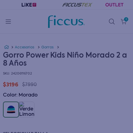
0
Accesorios
Gorros
Gorro Power Kids Niño Morado 2 a
8 Años
:
24206116702
$
3196
$
7990
Color
:
morado