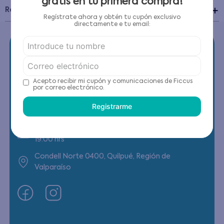
gratis en tu primera compra!
Recomendaciones de cuidado
Regístrate ahora y obtén tu cupón exclusivo
directamente e tu email:
Acepto recibir mi cupón y comunicaciones de Ficcus
Contáctanos
por correo electrónico.
Registrarme
(22) 6178818 - Compras Internet
Horario contacto: Lunes a Viernes de 9:00 a
19:00 hrs
Condell Norte 0400, Quilpué, Región de
Valparaíso