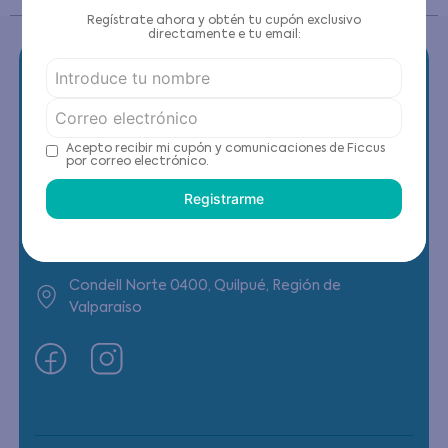
Regístrate ahora y obtén tu cupón exclusivo
directamente e tu email:
Contáctanos
Acepto recibir mi cupón y comunicaciones de Ficcus
por correo electrónico.
(22) 6178818 - Compras Internet
Registrarme
Horario contacto: Lunes a Viernes de 9:00 a
19:00 hrs
Condell Norte 0400, Quilpué, Región de
Valparaíso