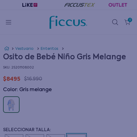
0
Vestuario
Enteritos
Osito de Bebé Niño Gris Melange
:
25201108002
$
8495
$
16
.
990
Color
:
gris melange