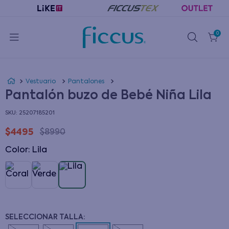
0
Vestuario
Pantalones
Pantalón buzo de Bebé Niña Lila
:
25207185201
$
4495
$
8990
Color
:
lila