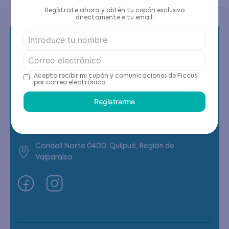
Regístrate ahora y obtén tu cupón exclusivo
directamente e tu email:
Contáctanos
Acepto recibir mi cupón y comunicaciones de Ficcus
por correo electrónico.
(22) 6178818 - Compras Internet
Registrarme
Horario contacto: Lunes a Viernes de 9:00 a
19:00 hrs
Condell Norte 0400, Quilpué, Región de
Valparaíso