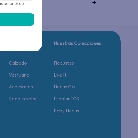
idado
icaciones de
Guía de tallas.
Nuestras Colecciones
Calzado
Ficcustex
Vestuario
Like It
Accesorios
Ficcus Go
Ropa Interior
Escolar FCS
Baby Ficcus