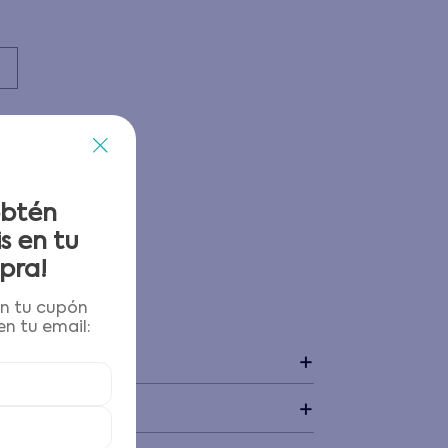
obtén
s en tu
pra!
én tu cupón
 y devoluciones
n tu email:
+