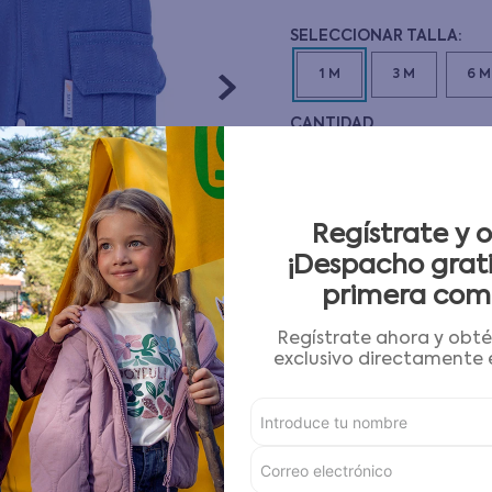
10
.
pijama
1 M
3 M
6 M
CANTIDAD
－
＋
Guía de tallas
Regístrate y 
¡Despacho grati
AGREGAR AL CARRITO
primera com
Regístrate ahora y obt
Condiciones para cambios
exclusivo directamente e
Características
Detalles del Producto