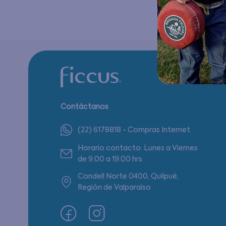
Contáctanos
(22) 6178818 - Compras Internet
Horario contacto: Lunes a Viernes
de 9:00 a 19:00 hrs
Condell Norte 0400, Quilpué,
Región de Valparaíso