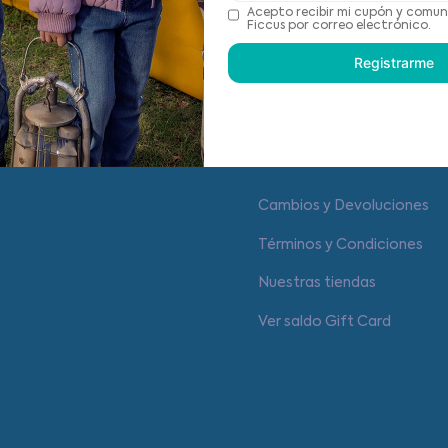
Recomendaciones de cu
Acepto recibir mi cupón y comun
Ficcus por correo electrónico.
Registrarme
Centro de ayuda
Cambios y Devoluciones
Términos y Condiciones
Nuestras tiendas
Ver saldo Gift Card