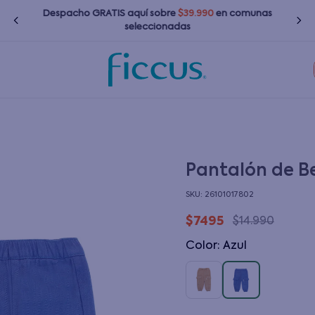
Despacho GRATIS
aquí
sobre
$39.990
en comunas
seleccionadas
TÉRMINOS MÁS BUSCADOS
1
.
nina
2
.
nino
3
.
bebé
Pantalón de B
4
.
bota agua
:
26101017802
5
.
polerones
$
7495
$
14
.
990
6
.
chaquetas
Color
:
azul
7
.
impermeable
8
.
botas agua
9
.
poleras