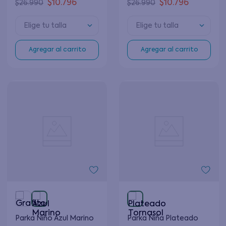
$
10
.
796
$
10
.
796
$
26
.
990
$
26
.
990
Elige tu talla
Elige tu talla
Agregar al carrito
Agregar al carrito
Parka Niño Azul Marino
Parka Niña Plateado