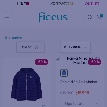
0
parkas
FILTRAR
RELEVANCIA
-
60 %
-
60 %
Parka Niña Azul Marino
$
15
.
996
$
39
.
990
Elige tu talla