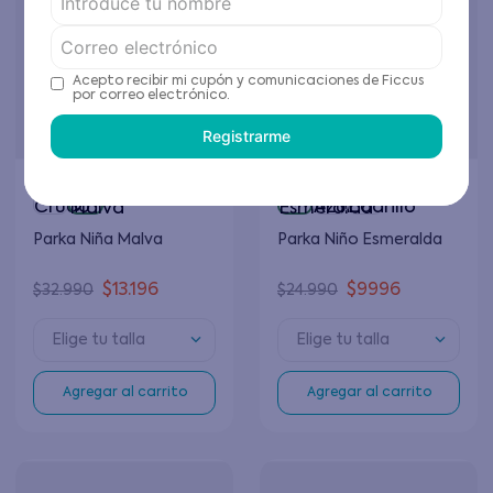
Acepto recibir mi cupón y comunicaciones de Ficcus
por correo electrónico.
Registrarme
Parka Niña Malva
Parka Niño Esmeralda
$
13
.
196
$
9996
$
32
.
990
$
24
.
990
Elige tu talla
Elige tu talla
Agregar al carrito
Agregar al carrito