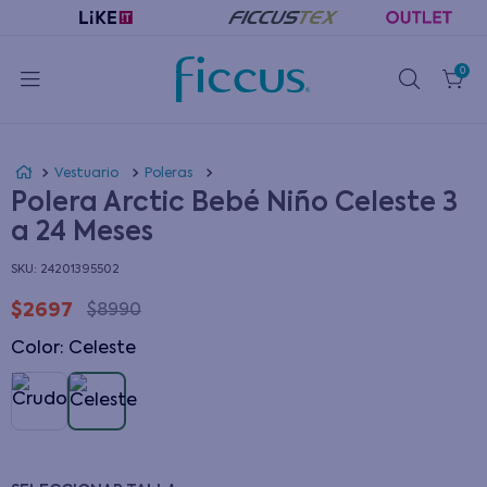
0
Vestuario
Poleras
Polera Arctic Bebé Niño Celeste 3
a 24 Meses
:
24201395502
$
2697
$
8990
Color
:
celeste