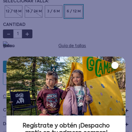
12 / 18 M
18 / 24 M
3 / 6 M
6 / 12 M
CANTIDAD
－
＋
Guía de tallas
AGREGAR AL CARRITO
Condiciones para cambios y devoluciones
Características
+
Detalles del Producto
Regístrate y obtén ¡Despacho