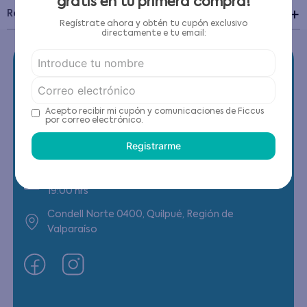
gratis en tu primera compra!
Recomendaciones de cuidado
Regístrate ahora y obtén tu cupón exclusivo
directamente e tu email:
Acepto recibir mi cupón y comunicaciones de Ficcus
Contáctanos
por correo electrónico.
Registrarme
(22) 6178818 - Compras Internet
Horario contacto: Lunes a Viernes de 9:00 a
19:00 hrs
Condell Norte 0400, Quilpué, Región de
Valparaíso